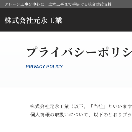
クレーン工事を中心に、土木工事まで手掛ける総合建設支援
コ
株式会社元永工業
ン
テ
ン
プライバシーポリ
ツ
へ
ス
PRIVACY POLICY
キ
ッ
プ
株式会社元永工業（以下，「当社」といいます
個人情報の取扱いについて，以下のとおりプラ